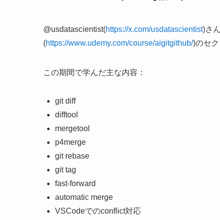
@usdatascientist(
https://x.com/usdatascientist
)さ
(
https://www.udemy.com/course/aigitgithub/
)のセ
この期間で学んだ主な内容：
git diff
difftool
mergetool
p4merge
git rebase
git tag
fast-forward
automatic merge
VSCodeでのconflict対応