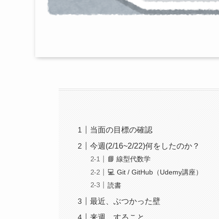
当面の目標の確認
今週(2/16~2/22)何をしたのか？
📘 線型代数学
💻 Git / GitHub（Udemy講座）
読書
最近、ぶつかった壁
来週、すること